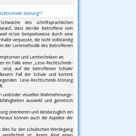
echtschreib-Störung“?
Schwäche des schriftsprachlichen
arauf, dass der/die Betroffene sein
eil er/sie beispielsweise durch eine
halte verpasste, die nicht vollständig
 in der Lernmethodik des Betroffenen
 Symptomen und Lerntechniken an.
n im Falle einer „Lese-Rechtschreib-
 sind, auf die betroffenen Schüler
n diesem Fall der Schule und kommt
iegenden Lese-Rechtschreib-Störung
t.
ven und/oder visuellen Wahrnehmungs-
ibfähigkeiten auswirkt und genetisch
ung orientieren und diesbezüglich ein
r hinaus können auch die Aspekte der
st dies für den schulischen Werdegang
erpflichtet ist, ihrem Kind einen