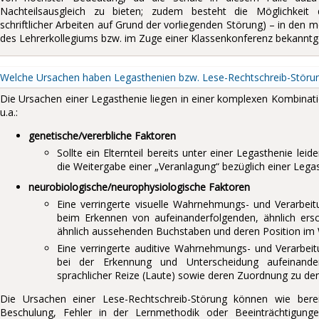
Nachteilsausgleich zu bieten; zudem besteht die Möglichkeit
schriftlicher Arbeiten auf Grund der vorliegenden Störung) – in den m
des Lehrerkollegiums bzw. im Zuge einer Klassenkonferenz bekannt
Welche Ursachen haben Legasthenien bzw. Lese-Rechtschreib-Störu
Die Ursachen einer Legasthenie liegen in einer komplexen Kombinat
u.a.:
genetische/vererbliche Faktoren
Sollte ein Elternteil bereits unter einer Legasthenie leid
die Weitergabe einer „Veranlagung“ bezüglich einer Lega
neurobiologische/neurophysiologische Faktoren
Eine verringerte visuelle Wahrnehmungs- und Verarbeitu
beim Erkennen von aufeinanderfolgenden, ähnlich ersch
ähnlich aussehenden Buchstaben und deren Position im 
Eine verringerte auditive Wahrnehmungs- und Verarbeitu
bei der Erkennung und Unterscheidung aufeinanderf
sprachlicher Reize (Laute) sowie deren Zuordnung zu d
Die Ursachen einer Lese-Rechtschreib-Störung können wie ber
Beschulung, Fehler in der Lernmethodik oder Beeinträchtigunge