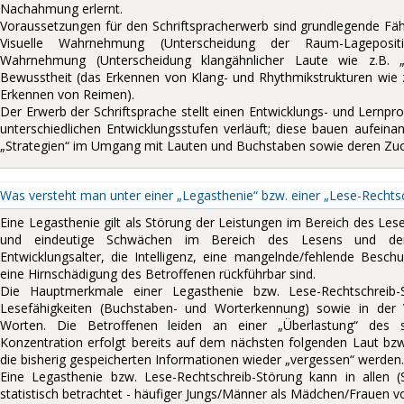
Nachahmung erlernt.
Voraussetzungen für den Schriftspracherwerb sind grundlegende Fäh
Visuelle Wahrnehmung (Unterscheidung der Raum-Lagepositi
Wahrnehmung (Unterscheidung klangähnlicher Laute wie z.B. 
Bewusstheit (das Erkennen von Klang- und Rhythmikstrukturen wie z
Erkennen von Reimen).
Der Erwerb der Schriftsprache stellt einen Entwicklungs- und Lernproze
unterschiedlichen Entwicklungsstufen verläuft; diese bauen aufein
„Strategien“ im Umgang mit Lauten und Buchstaben sowie deren Z
Was versteht man unter einer „Legasthenie“ bzw. einer „Lese-Rechts
Eine Legasthenie gilt als Störung der Leistungen im Bereich des Le
und eindeutige Schwächen im Bereich des Lesens und der
Entwicklungsalter, die Intelligenz, eine mangelnde/fehlende Besch
eine Hirnschädigung des Betroffenen rückführbar sind.
Die Hauptmerkmale einer Legasthenie bzw. Lese-Rechtschreib-
Lesefähigkeiten (Buchstaben- und Worterkennung) sowie in der 
Worten. Die Betroffenen leiden an einer „Überlastung“ des so
Konzentration erfolgt bereits auf dem nächsten folgenden Laut bz
die bisherig gespeicherten Informationen wieder „vergessen“ werden.
Eine Legasthenie bzw. Lese-Rechtschreib-Störung kann in allen (S
statistisch betrachtet - häufiger Jungs/Männer als Mädchen/Frauen vo