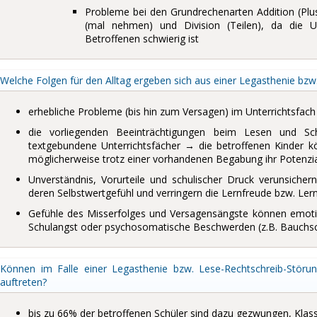
Probleme bei den Grundrechenarten Addition (Plus)
(mal nehmen) und Division (Teilen), da die U
Betroffenen schwierig ist
Welche Folgen für den Alltag ergeben sich aus einer Legasthenie bzw
erhebliche Probleme (bis hin zum Versagen) im Unterrichtsfac
die vorliegenden Beeinträchtigungen beim Lesen und Sch
textgebundene Unterrichtsfächer → die betroffenen Kinder kö
möglicherweise trotz einer vorhandenen Begabung ihr Potenzia
Unverständnis, Vorurteile und schulischer Druck verunsicher
deren Selbstwertgefühl und verringern die Lernfreude bzw. Ler
Gefühle des Misserfolges und Versagensängste können emotio
Schulangst oder psychosomatische Beschwerden (z.B. Bauchsc
Können im Falle einer Legasthenie bzw. Lese-Rechtschreib-Störun
auftreten?
bis zu 66% der betroffenen Schüler sind dazu gezwungen, Klas