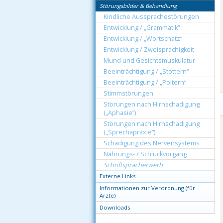
Störungsbilder & Behandlung
Kindliche Aussprachestörungen
Entwicklung / „Grammatik“
Entwicklung / „Wortschatz“
Entwicklung / Zweisprachigkeit
Mund und Gesichtsmuskulatur
Beeinträchtigung / „Stottern“
Beeinträchtigung / „Poltern“
Stimmstörungen
Störungen nach Hirnschädigung
(„Aphasie“)
Störungen nach Hirnschädigung
(„Sprechapraxie“)
Schädigung des Nervensystems
Nahrungs- / Schluckvorgang
Schriftspracherwerb
Externe Links
Informationen zur Verordnung (für
Ärzte)
Downloads