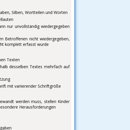
aben, Silben, Wortteilen und Worten
llauten
kann nur unvollständig wiedergegeben
om Betroffenen nicht wiedergegeben,
cht komplett erfasst wurde
nen Texten
rhalb desselben Textes mehrfach auf
tzung
ift mit variierender Schriftgröße
gewandt werden muss, stellen Kinder
 besondere Herausforderungen
fgaben