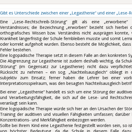
Gibt es Unterschiede zwischen einer „Legasthenie“ und einer „Lese-R
Eine „Lese-Rechtschreib-Störung“ gilt als eine „erworbene“ 
Verständnisses; die Bezeichnung „erworben“ bezieht sich hierbei d
orthografisches Wissen bzw. Verständnis nicht ausprägen konnte, w
Krankheit längerfristig der Schule fernbleiben musste und somit Lernin
oder korrekt aufgeholt wurden. Ebenso besteht die Möglichkeit, dass
Fehler bestehen.
Eine logopädische Therapie setzt in diesem Falle an den konkreten
Die Abgrenzung zur Legasthenie ist zudem deshalb wichtig, da Schule
Störung“ (im Gegensatz zur Legasthenie) nicht dazu verpflichtet
Rücksicht zu nehmen – ein sog. „Nachteilsausgleich“ obliegt i
subjektiv zum Einsatz; ferner haben die Lehrer bei einer vorl
Interpretationsspielraum, was den besagten Nachteilsausgleich betriff
Bei einer „Legasthenie“ handelt es sich um eine Störung der auditi
und Verarbeitungsfähigkeit, die sich auf die Lese- und Rechtschre
veranlagt sein kann.
Eine logopädische Therapie würde sich hier an den Ursachen der Stör
Training der auditiven und visuellen Fähigkeiten umfassen; darübe
Konzentrations- und Merkfähigkeit einbezogen werden.
Sollte bei Ihrem Kind eine Legasthenie festgestellt worden sein, so i
von höchster Bedeutung, da die Schule in diesem Falle dazu v