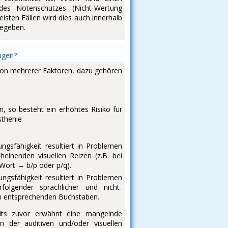
 des Notenschutzes (Nicht-Wertung
eisten Fällen wird dies auch innerhalb
gegeben.
ngen?
ion mehrerer Faktoren, dazu gehören
en, so besteht ein erhöhtes Risiko für
sthenie
ngsfähigkeit resultiert in Problemen
einenden visuellen Reizen (z.B. bei
Wort → b/p oder p/q).
ngsfähigkeit resultiert in Problemen
olgender sprachlicher und nicht-
en entsprechenden Buchstaben.
eits zuvor erwähnt eine mangelnde
n der auditiven und/oder visuellen